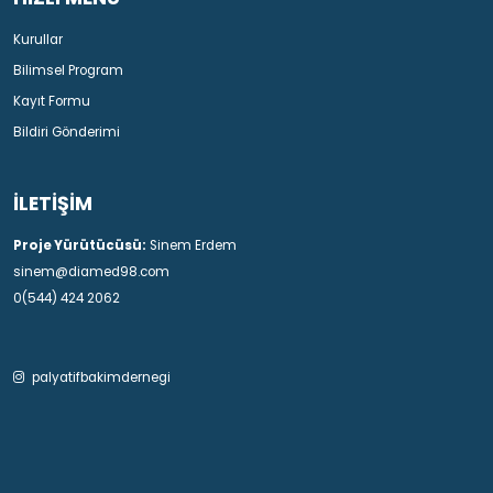
Kurullar
Bilimsel Program
Kayıt Formu
Bildiri Gönderimi
İLETİŞİM
Proje Yürütücüsü:
Sinem Erdem
sinem@diamed98.com
0(544) 424 2062
palyatifbakimdernegi